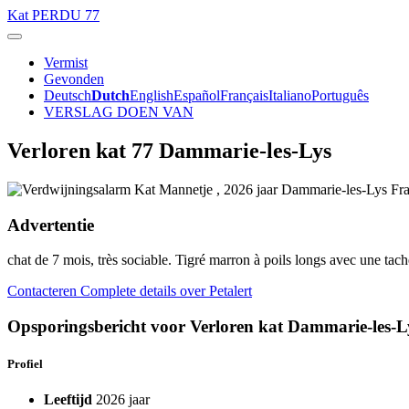
Kat
PERDU 77
Vermist
Gevonden
Deutsch
Dutch
English
Español
Français
Italiano
Português
VERSLAG DOEN VAN
Verloren kat 77 Dammarie-les-Lys
Advertentie
chat de 7 mois, très sociable. Tigré marron à poils longs avec une ta
Contacteren
Complete details over Petalert
Opsporingsbericht voor Verloren kat Dammarie-les-Ly
Profiel
Leeftijd
2026 jaar