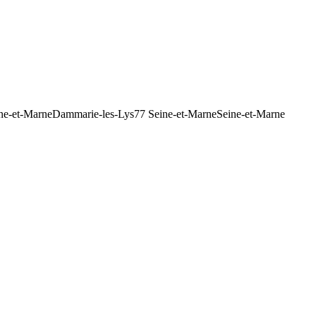
ine-et-Marne
Dammarie-les-Lys
77 Seine-et-Marne
Seine-et-Marne