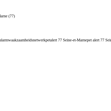
arne (77)
alarm
waakzaamheidsnetwerk
petalert 77 Seine-et-Marne
pet alert 77 Se