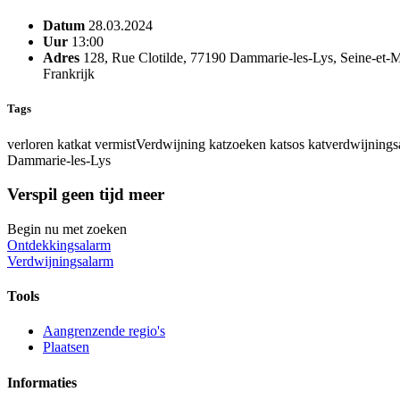
Datum
28.03.2024
Uur
13:00
Adres
128, Rue Clotilde, 77190 Dammarie-les-Lys, Seine-et-M
Frankrijk
Tags
verloren kat
kat vermist
Verdwijning kat
zoeken kat
sos kat
verdwijnings
Dammarie-les-Lys
Verspil geen tijd meer
Begin nu met zoeken
Ontdekkingsalarm
Verdwijningsalarm
Tools
Aangrenzende regio's
Plaatsen
Informaties